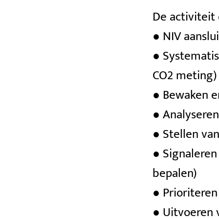
De activiteit
● NIV aanslu
● Systematis
CO2 meting)
● Bewaken en
● Analyseren
● Stellen va
● Signaleren 
bepalen)
● Prioritere
● Uitvoeren 